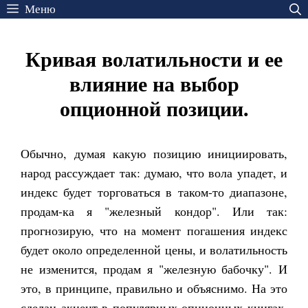
Перейти
Меню
к
содержимому
Кривая волатильности и ее
влияние на выбор
опционной позиции.
Обычно, думая какую позицию инициировать,
народ рассуждает так: думаю, что вола упадет, и
индекс будет торговаться в таком-то диапазоне,
продам-ка я "железный кондор". Или так:
прогнозирую, что на момент погашения индекс
будет около определенной цены, и волатильность
не изменится, продам я "железную бабочку". И
это, в принципе, правильно и объяснимо. На это
сделан акцент в популярных опционных книгах.